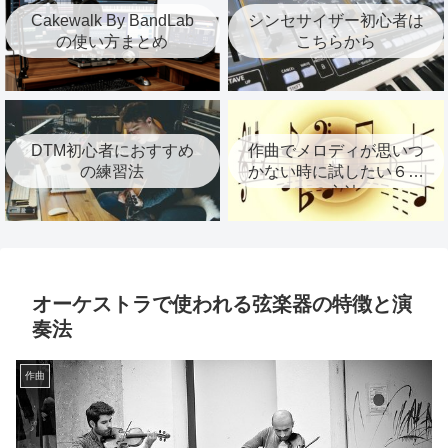
Cakewalk By BandLab
シンセサイザー初心者は
の使い方まとめ
こちらから
DTM初心者におすすめ
作曲でメロディが思いつ
の練習法
かない時に試したい６つ
の方法
オーケストラで使われる弦楽器の特徴と演
奏法
作曲