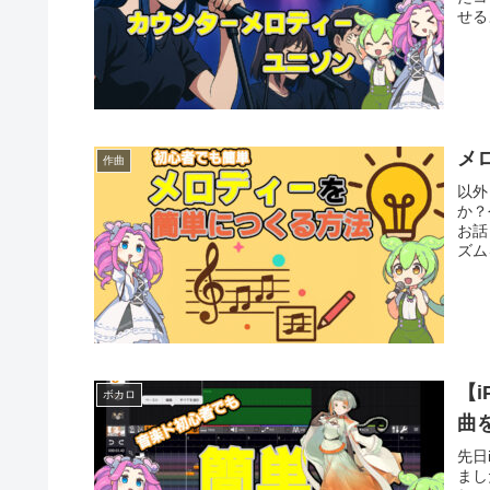
せる
メ
作曲
以外
か？
お話
ズム
【i
ボカロ
曲
先日
まし