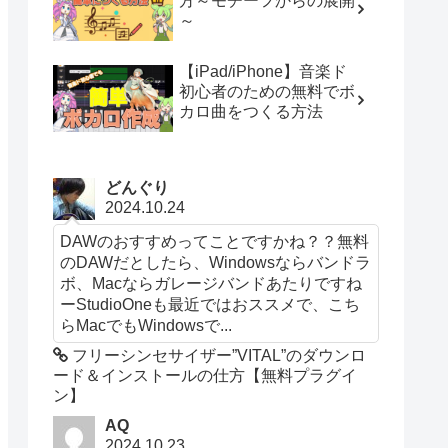
方～モチーフからの展開
～
【iPad/iPhone】音楽ド
初心者のための無料でボ
カロ曲をつくる方法
どんぐり
2024.10.24
DAWのおすすめってことですかね？？無料
のDAWだとしたら、Windowsならバンドラ
ボ、Macならガレージバンドあたりですね
ーStudioOneも最近ではおススメで、こち
らMacでもWindowsで...
フリーシンセサイザー”VITAL”のダウンロ
ード＆インストールの仕方【無料プラグイ
ン】
AQ
2024.10.23