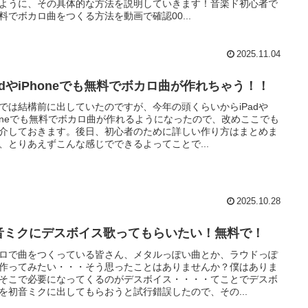
ように、その具体的な方法を説明していきます！音楽ド初心者で
料でボカロ曲をつくる方法を動画で確認00...
2025.11.04
PadやiPhoneでも無料でボカロ曲が作れちゃう！！
では結構前に出していたのですが、今年の頭くらいからiPadや
honeでも無料でボカロ曲が作れるようになったので、改めここでも
介しておきます。後日、初心者のために詳しい作り方はまとめま
、とりあえずこんな感じでできるよってことで...
2025.10.28
音ミクにデスボイス歌ってもらいたい！無料で！
ロで曲をつくっている皆さん、メタルっぽい曲とか、ラウドっぽ
作ってみたい・・・そう思ったことはありませんか？僕はありま
そこで必要になってくるのがデスボイス・・・・てことでデスボ
を初音ミクに出してもらおうと試行錯誤したので、その...