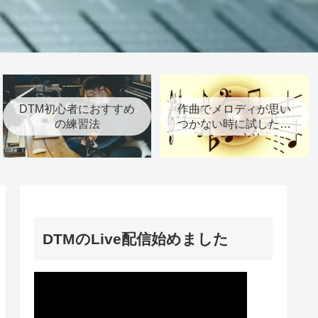
DTM初心者におすすめ
作曲でメロディが思い
の練習法
つかない時に試したい
６つの方法
DTMのLive配信始めました