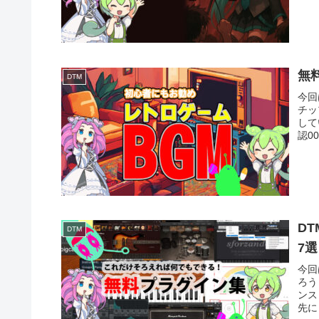
無
DTM
今回
チッ
して
認0
D
DTM
7選
今回
ろう
ンス
先に