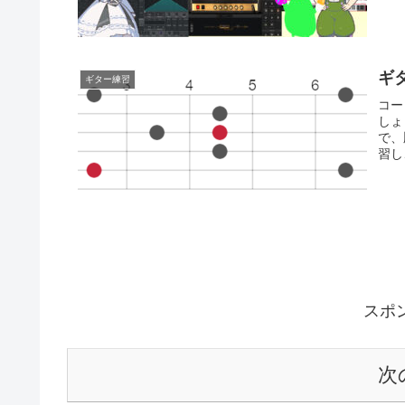
ギ
ギター練習
コー
しょ
で、
習し
スポ
次