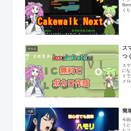
Ba
くり
ス
ボカロ
つ
スマ
にな
トで
メロ
簡
作曲
今回
うと
たコ