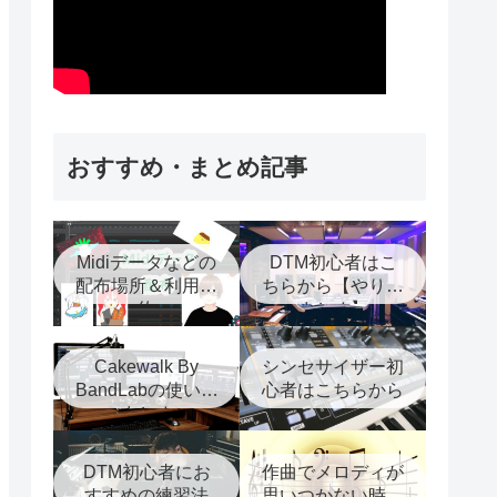
おすすめ・まとめ記事
Midiデータなどの
DTM初心者はこ
配布場所＆利用規
ちらから【やり方
約
まとめ】
Cakewalk By
シンセサイザー初
BandLabの使い方
心者はこちらから
まとめ
DTM初心者にお
作曲でメロディが
すすめの練習法
思いつかない時に