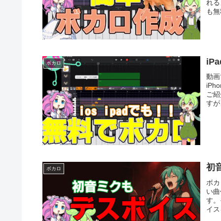
れる
も無
i
ボカロ
動画
iP
ご紹
すが
初
ボカロ
ボカ
い曲
す。
イス