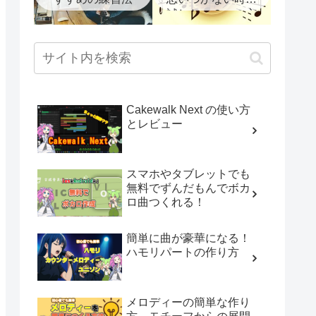
試したい６つの方
法
Cakewalk Next の使い方
とレビュー
スマホやタブレットでも
無料でずんだもんでボカ
ロ曲つくれる！
簡単に曲が豪華になる！
ハモリパートの作り方
メロディーの簡単な作り