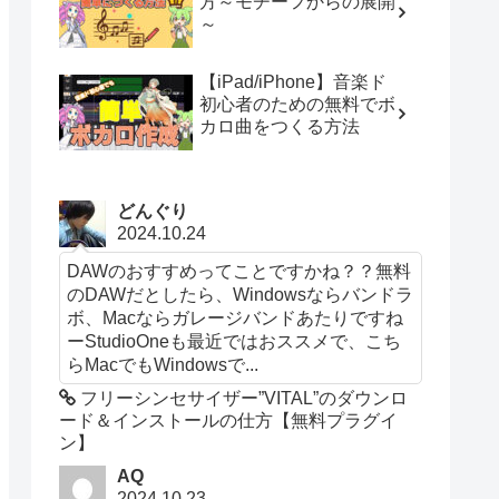
方～モチーフからの展開
～
【iPad/iPhone】音楽ド
初心者のための無料でボ
カロ曲をつくる方法
どんぐり
2024.10.24
DAWのおすすめってことですかね？？無料
のDAWだとしたら、Windowsならバンドラ
ボ、Macならガレージバンドあたりですね
ーStudioOneも最近ではおススメで、こち
らMacでもWindowsで...
フリーシンセサイザー”VITAL”のダウンロ
ード＆インストールの仕方【無料プラグイ
ン】
AQ
2024.10.23