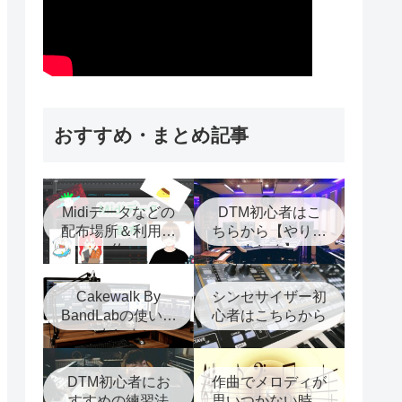
おすすめ・まとめ記事
Midiデータなどの
DTM初心者はこ
配布場所＆利用規
ちらから【やり方
約
まとめ】
Cakewalk By
シンセサイザー初
BandLabの使い方
心者はこちらから
まとめ
DTM初心者にお
作曲でメロディが
すすめの練習法
思いつかない時に